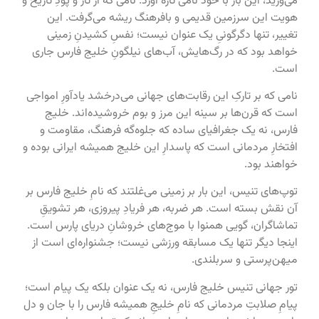
می‌وزید، این بار با خود نامی تازه آورد. نامی که از تار و پودِ تاریخ و
هویت این سرزمین قدیمی و بافرهنگ ریشه می‌گرفت. این
تغییر، تنها دگرگونیِ یک عنوان نیست؛ نفسِ کشیدنِ زمینی
خواهد بود که در رگ‌هایش، آب‌های نیلگونِ خلیج فارس جاری
است.
نامی که بر تارکِ این رقابت‌های جهانی می‌درخشد یادآورِ امواجی
است که قرن‌ها بر سینه این مرز و بوم خروشیده‌اند. خلیج
فارس، نه یک جغرافیای ساده که جلوه‌گه فرهنگ، مقاومت و
افتخارِ مردمانی است که پاسدارِ این خلیج همیشه ایرانی بوده‌ و
خواهند بود.
توپ‌های تنیس، این بار بر زمینی می‌غلتند که نامِ خلیج فارس بر
آن نقش بسته است. هر ضربه، هر فریادِ پیروزی، هر تشویقِ
تماشاگران، گویی همنوا با موج‌های خروشانِ دریای پارس است.
اینجا دیگر تنها یک مسابقه‌ ورزشی نیست؛ جشنواره‌ای است از
میهن‌پرستی و سربلندی.
تور جهانی تنیس خلیج فارس، نه یک عنوان بلکه یک پیام است؛
پیامِ صلابتِ مردمانی که نامِ خلیجِ همیشه‌ فارس را با جان و دل